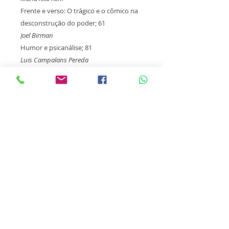
Frente e verso: O trágico e o cômico na
desconstrução do poder; 61
Joel Birman
Humor e psicanálise; 81
Luis Campalans Pereda
A "Ilha dos Tesouros": relendo a piada e
sua relação com o inconsciente; 95
Renato Mezan
PARTE II: O humor no divã
O precioso dom do humor; 149
Abrão Slavutzky
Vende peixe-se: uma clínica com humor;
169
Aida Ungier
O humor na cura analítica; 189
Luiz Eduardo Prado de Oliveira
PARTE III - O humor e o riso para
além do divã