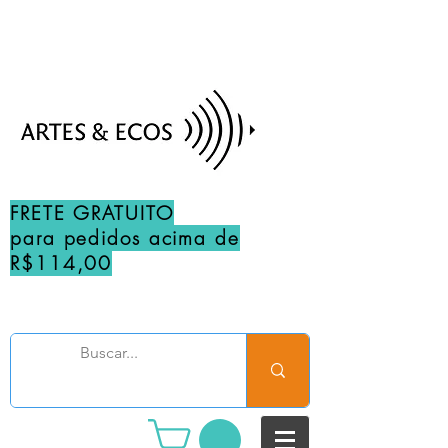
FRETE GRATUITO
para pedidos acima de
R$114,00