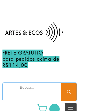
FRETE GRATUITO
para pedidos acima de
R$114,00