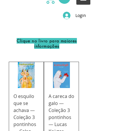
Login
Clique no livro para maiores
informações
O esquilo
A careca do
que se
galo —
achava —
Coleção 3
Coleção 3
pontinhos
pontinhos
— Lucas