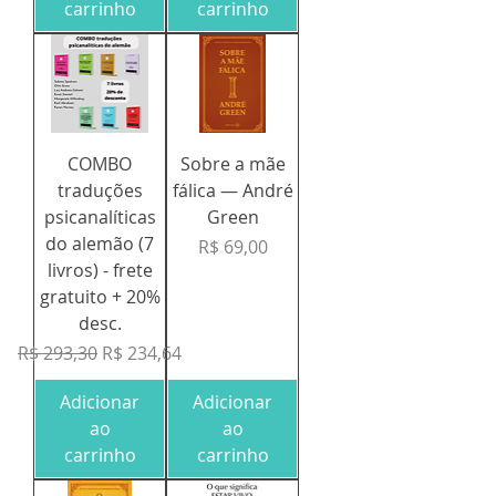
carrinho
carrinho
COMBO
Sobre a mãe
traduções
fálica — André
psicanalíticas
Green
do alemão (7
Preço
R$ 69,00
livros) - frete
gratuito + 20%
desc.
Preço normal
Preço promocional
R$ 293,30
R$ 234,64
Adicionar
Adicionar
ao
ao
carrinho
carrinho