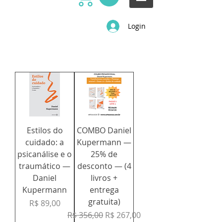
Login
Estilos do
COMBO Daniel
cuidado: a
Kupermann —
psicanálise e o
25% de
traumático —
desconto — (4
Daniel
livros +
Kupermann
entrega
gratuita)
Preço
R$ 89,00
Preço normal
Preço promocional
R$ 356,00
R$ 267,00