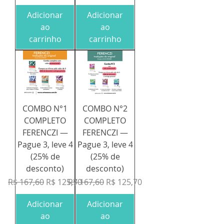
Adicionar
Adicionar
ao
ao
carrinho
carrinho
COMBO N°1
COMBO N°2
COMPLETO
COMPLETO
FERENCZI —
FERENCZI —
Pague 3, leve 4
Pague 3, leve 4
(25% de
(25% de
desconto)
desconto)
Preço normal
Preço promocional
Preço normal
Preço promocional
R$ 167,60
R$ 125,70
R$ 167,60
R$ 125,70
Adicionar
Adicionar
ao
ao