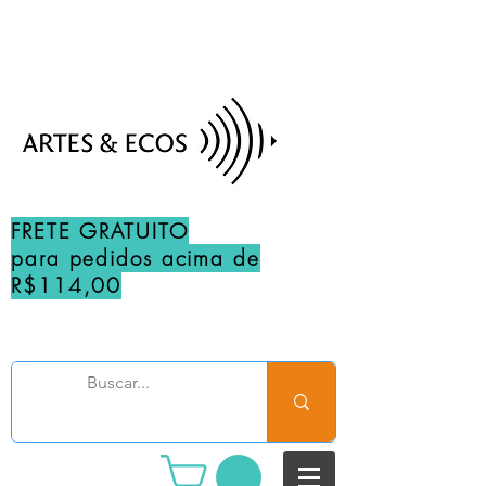
FRETE GRATUITO
para pedidos acima de
R$114,00