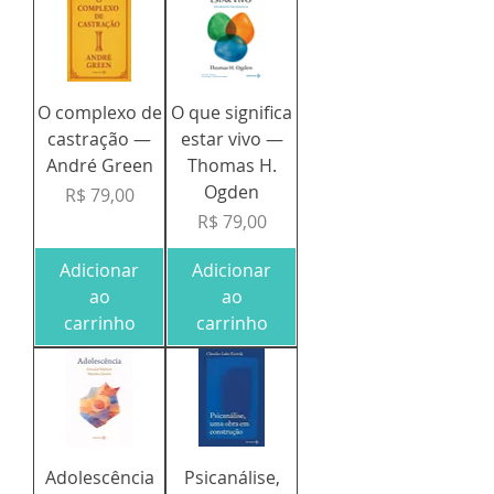
O complexo de
O que significa
castração —
estar vivo —
André Green
Thomas H.
Ogden
Preço
R$ 79,00
Preço
R$ 79,00
Adicionar
Adicionar
ao
ao
carrinho
carrinho
Adolescência
Psicanálise,