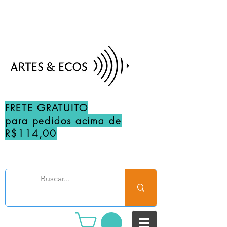
FRETE GRATUITO
para pedidos acima de
R$114,00