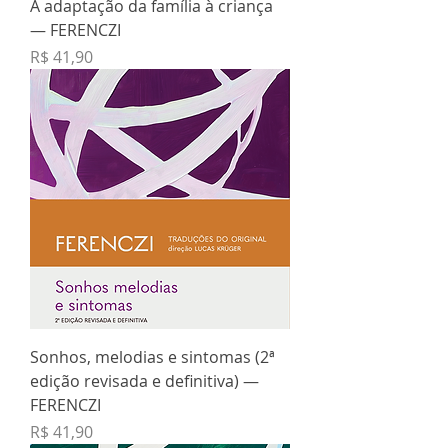
A adaptação da família à criança
— FERENCZI
Preço
R$ 41,90
Sonhos, melodias e sintomas (2ª
edição revisada e definitiva) —
FERENCZI
Preço
R$ 41,90