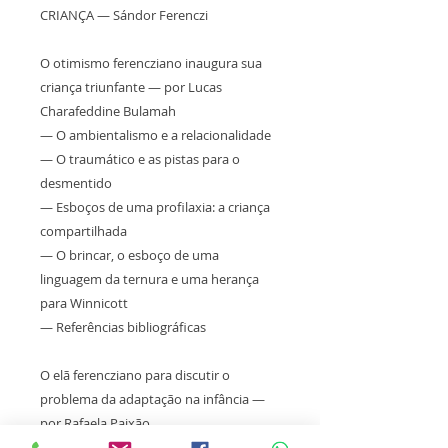
CRIANÇA — Sándor Ferenczi
O otimismo ferencziano inaugura sua
criança triunfante — por Lucas
Charafeddine Bulamah
— O ambientalismo e a relacionalidade
— O traumático e as pistas para o
desmentido
— Esboços de uma profilaxia: a criança
compartilhada
— O brincar, o esboço de uma
linguagem da ternura e uma herança
para Winnicott
— Referências bibliográficas
O elã ferencziano para discutir o
problema da adaptação na infância —
por Rafaela Paixão
— Os sentidos da adaptação na infância