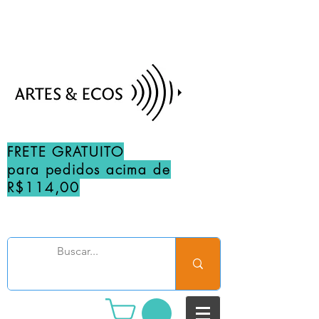
FRETE GRATUITO
para pedidos acima de
R$114,00