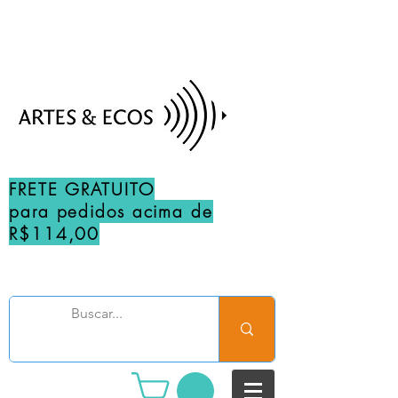
FRETE GRATUITO
para pedidos acima de
R$114,00