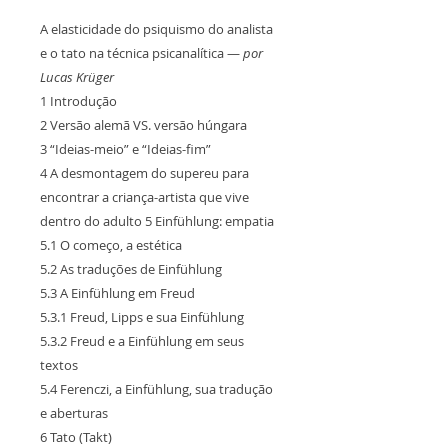
A elasticidade do psiquismo do analista
e o tato na técnica psicanalítica —
por
Lucas Krüger
1 Introdução
2 Versão alemã VS. versão húngara
3 “Ideias-meio” e “Ideias-fim”
4 A desmontagem do supereu para
encontrar a criança-artista que vive
dentro do adulto 5 Einfühlung: empatia
5.1 O começo, a estética
5.2 As traduções de Einfühlung
5.3 A Einfühlung em Freud
5.3.1 Freud, Lipps e sua Einfühlung
5.3.2 Freud e a Einfühlung em seus
textos
5.4 Ferenczi, a Einfühlung, sua tradução
e aberturas
6 Tato (Takt)