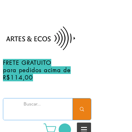
FRETE GRATUITO
para pedidos acima de
R$114,00