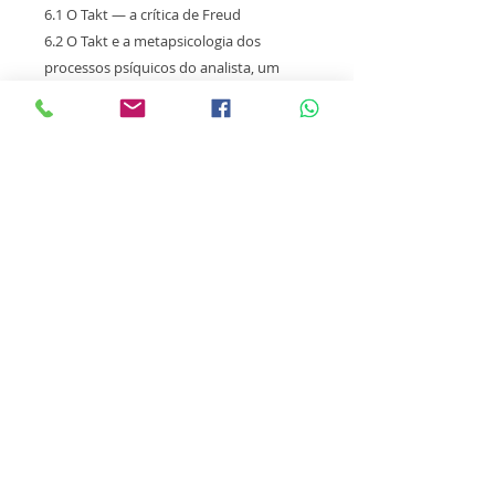
6.1 O Takt — a crítica de Freud
6.2 O Takt e a metapsicologia dos
processos psíquicos do analista, um
começo de discussão
6.3 A amplitude semântica de Takt e o
narcisismo primário
6.4 Takt em outros textos de Ferenczi e
em suas cartas a Freud
6.5 Brevíssimas considerações finais
sobre o Takt
7 Elasticidade de quê?
Receba nossas novidades
Nome