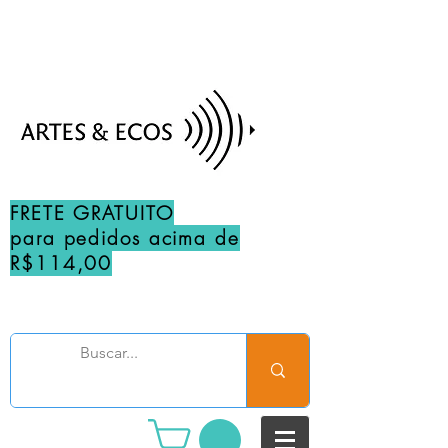
FRETE GRATUITO
para pedidos acima de
R$114,00