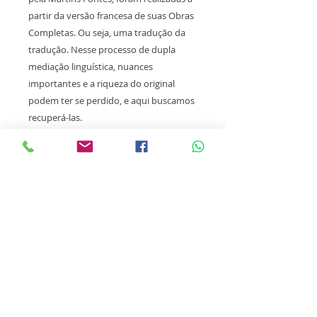
partir da versão francesa de suas Obras
Completas. Ou seja, uma tradução da
tradução. Nesse processo de dupla
mediação linguística, nuances
importantes e a riqueza do original
podem ter se perdido, e aqui buscamos
recuperá-las.
Essa perspectiva acaba por trazer
atualizações e reformulações de termos
e conceitos que diferem do que o leitor
brasileiro tinha acesso nas tradicionais
traduções advindas do francês. Esse
aspecto ganha destaque com a inclusão
de textos críticos de grandes
psicanalistas convidados, permitindo
um olhar renovado sobre sua
contribuição à psicanálise.”