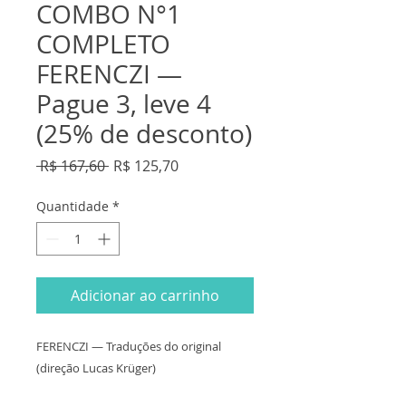
COMBO N°1
COMPLETO
FERENCZI —
Pague 3, leve 4
(25% de desconto)
Preço
Preço
 R$ 167,60 
R$ 125,70
normal
promocional
Quantidade
*
Adicionar ao carrinho
FERENCZI — Traduções do original
(direção Lucas Krüger)