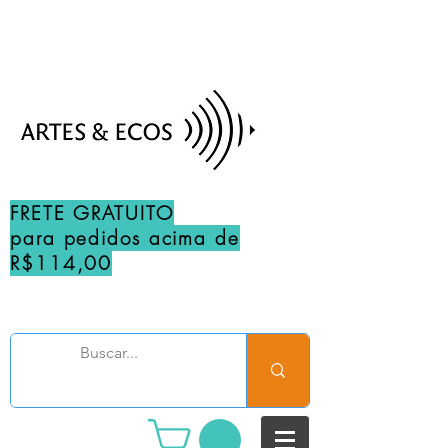
FRETE GRATUITO
para pedidos acima de
R$114,00