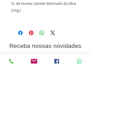
N. de Nunes; Sander Machado da Silva
(Org.)
Receba nossas novidades
Nome
Sobrenome
Email
Quero me inscrever na sua lista de
emails.