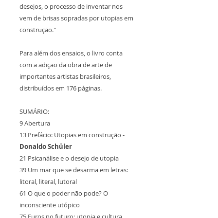
desejos, o processo de inventar nos
vem de brisas sopradas por utopias em
construção."
Para além dos ensaios, o livro conta
com a adição da obra de arte de
importantes artistas brasileiros,
distribuídos em 176 páginas.
SUMÁRIO:
9 Abertura
13 Prefácio: Utopias em construção -
Donaldo Schüler
21 Psicanálise e o desejo de utopia
39 Um mar que se desarma em letras:
litoral, literal, lutoral
61 O que o poder não pode? O
inconsciente utópico
75 Furos no futuro: utopia e cultura