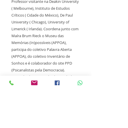
Professor visitante na Deakin University
( Melbourne), Instituto de Estudos
Críticos ( Cidade do México), De Paul
University ( Chicago), University of
Limerick ( Irlanda). Coordena junto com
Maíra Brum Rieck o Museu das
Memórias (In)possíveis (APPOA),
participa do coletivo Palavra Aberta
(APPOA), do coletivo Inventário de
Sonhos e é colaborador do site PPD
(Psicanalistas pela Democracia).
Autor dos livros Freud, Editora Abril,
2005, Uma invenção da Utopia, Lumme
Editora, 2007; Sigmund Freud: ciência ,
arte e política, em co-autoria com Paulo
Endo, LPM, 2009 Imaginar o Amanhã,
em co-autoria com Abrão Slavutzky,
Editora Diadorim, 2021., Organizou os
livros:: História, Clinica e Perspectiva nos