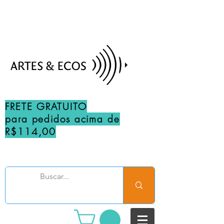
FRETE GRATUITO
para pedidos acima de
R$114,00