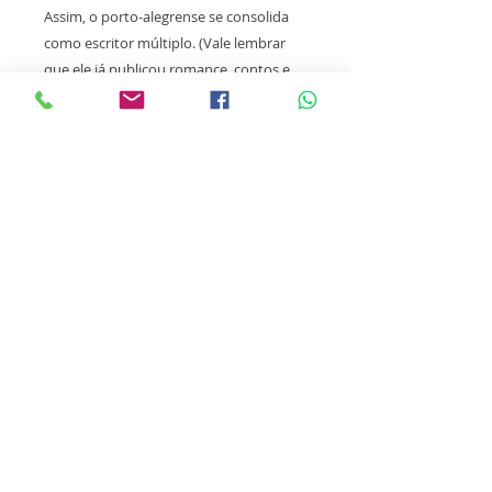
Assim, o porto-alegrense se consolida
como escritor múltiplo. (Vale lembrar
que ele já publicou romance, contos e
literatura infantil). Talvez essa variedade
seja reflexo de sua formação jornalística,
profissão na qual é preciso entender um
pouco de tudo. Mas é bom advertir:
nenhuma faculdade ou profissão
substitui a sensibilidade capaz de
apanhar a poesia no mínimo do
cotidiano e de pendurar dúvidas diante
de nossas certezas.
Verdadeira alegria ler os poemas do
Lucas Barroso.
Ganhou a poesia.
Ganhamos nós, os leitores.
Luís Dill