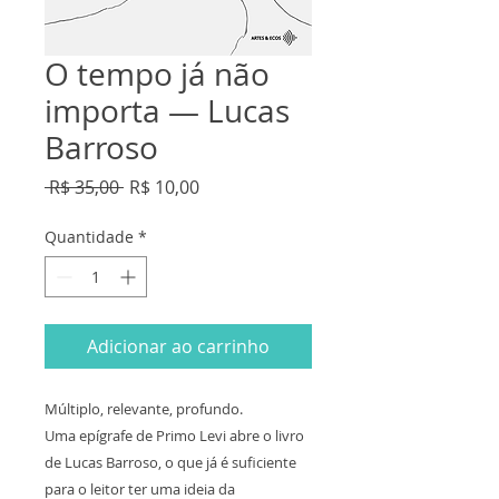
O tempo já não
importa — Lucas
Barroso
Preço
Preço
 R$ 35,00 
R$ 10,00
normal
promocional
Quantidade
*
Adicionar ao carrinho
Múltiplo, relevante, profundo.
Uma epígrafe de Primo Levi abre o livro
de Lucas Barroso, o que já é suficiente
para o leitor ter uma ideia da