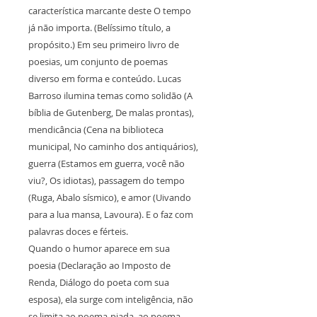
característica marcante deste O tempo
já não importa. (Belíssimo título, a
propósito.) Em seu primeiro livro de
poesias, um conjunto de poemas
diverso em forma e conteúdo. Lucas
Barroso ilumina temas como solidão (A
bíblia de Gutenberg, De malas prontas),
mendicância (Cena na biblioteca
municipal, No caminho dos antiquários),
guerra (Estamos em guerra, você não
viu?, Os idiotas), passagem do tempo
(Ruga, Abalo sísmico), e amor (Uivando
para a lua mansa, Lavoura). E o faz com
palavras doces e férteis.
Quando o humor aparece em sua
poesia (Declaração ao Imposto de
Renda, Diálogo do poeta com sua
esposa), ela surge com inteligência, não
se limita ao poema-piada, ao poema-