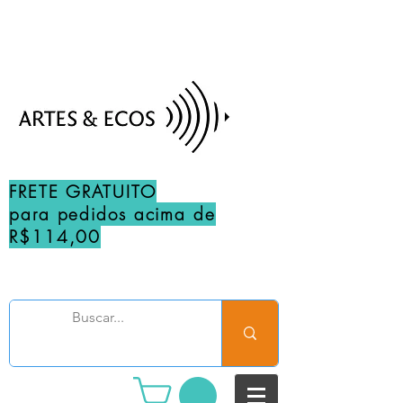
FRETE GRATUITO
para pedidos acima de
R$114,00