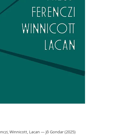
enczi, Winnicott, Lacan — Jô Gondar (2025)