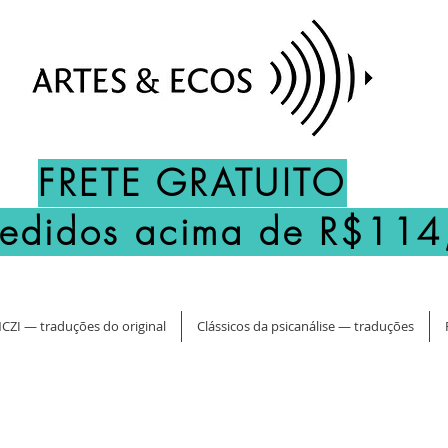
FRETE GRATUITO
pedidos acima de R$114
CZI — traduções do original
Clássicos da psicanálise — traduções