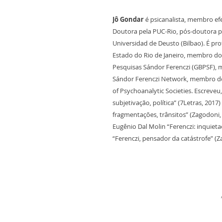
Jô Gondar
é psicanalista, membro efet
Doutora pela PUC-Rio, pós-doutora p
Universidad de Deusto (Bilbao). É pro
Estado do Rio de Janeiro, membro do 
Pesquisas Sándor Ferenczi (GBPSF), 
Sándor Ferenczi Network, membro do
of Psychoanalytic Societies. Escreveu,
subjetivação, política” (7Letras, 2017)
fragmentações, trânsitos” (Zagodoni
Eugênio Dal Molin “Ferenczi: inquietaç
“Ferenczi, pensador da catástrofe” (Za