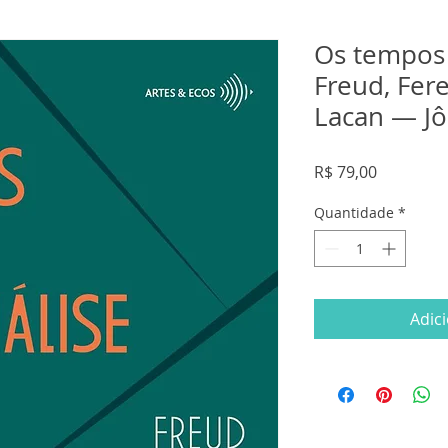
Os tempos 
Freud, Fere
Lacan — J
Preço
R$ 79,00
Quantidade
*
Adic