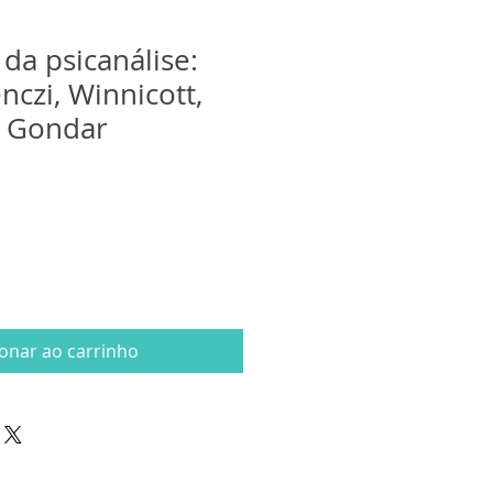
da psicanálise:
nczi, Winnicott,
ô Gondar
ionar ao carrinho