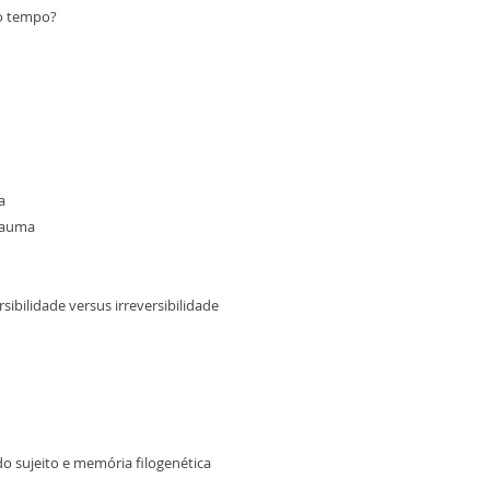
do tempo?
a
trauma
sibilidade versus irreversibilidade
do sujeito e memória filogenética