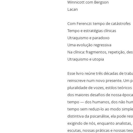
Winnicott com Bergson
Lacan
Com Ferenczi: tempo de catástrofes
Tempo e estratégias clínicas
Utraquismo e paradoxo
Uma evolução regressiva
Na clínica: fragmentos, repetição, de
Utraquismo e utopia
Esse livro reúne três décadas de trab
reinscreve num novo presente. Um p
pluralidade de vozes, estilos teórico
dos maiores desafios de nossa época
tempo — dos humanos, dos não huma
tempo sem reduzi-lo ao modo simple
distintiva da psicanálise, ela pode resi
exigindo de nós, enquanto analistas
escutas, nossas práticas e nossas teor