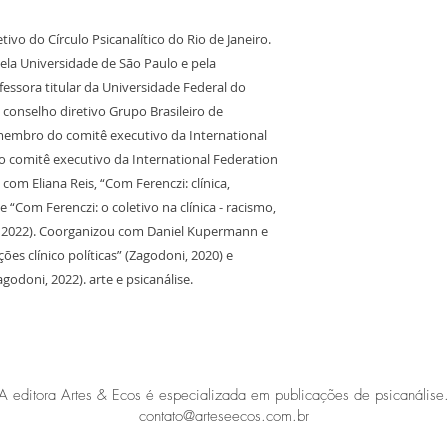
ivo do Círculo Psicanalítico do Rio de Janeiro.
ela Universidade de São Paulo e pela
fessora titular da Universidade Federal do
conselho diretivo Grupo Brasileiro de
membro do comitê executivo da International
 comitê executivo da International Federation
 com Eliana Reis, “Com Ferenczi: clínica,
 e “Com Ferenczi: o coletivo na clínica - racismo,
, 2022). Coorganizou com Daniel Kupermann e
ões clínico políticas” (Zagodoni, 2020) e
godoni, 2022). arte e psicanálise.
A editora Artes & Ecos é especializada em publicações de psicanálise
contato@arteseecos.com.br