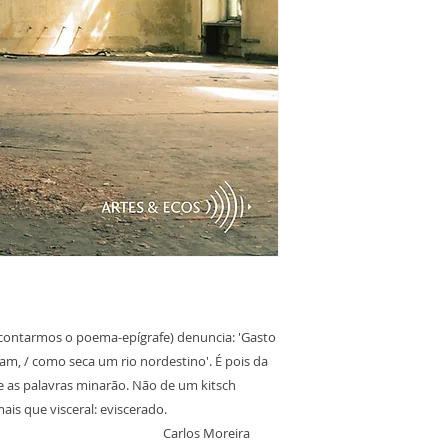
scontarmos o poema-epígrafe) denuncia: 'Gasto
am, / como seca um rio nordestino'. É pois da
ue as palavras minarão. Não de um kitsch
s que visceral: eviscerado.
 Moreira