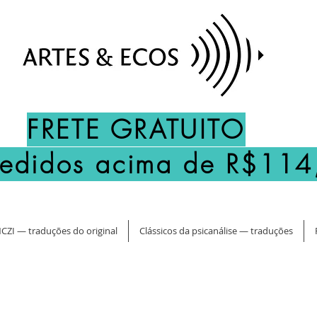
FRETE GRATUITO
pedidos acima de R$114
CZI — traduções do original
Clássicos da psicanálise — traduções