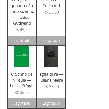
quando não
Gutfreind
ando sozinho
Preço
R$ 35,00
— Celso
Gutfreind
Preço
R$ 45,00
Esgotado
Esgotado
O Sonho da
água dura —
Vírgula —
Juliana Meira
Lucas Krüger
Preço
R$ 35,00
Preço
R$ 35,00
Esgotado
Esgotado