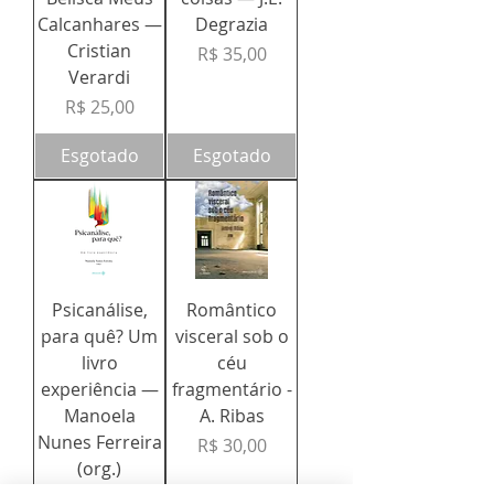
Calcanhares —
Degrazia
Cristian
Preço
R$ 35,00
Verardi
Preço
R$ 25,00
Esgotado
Esgotado
Psicanálise,
Romântico
para quê? Um
visceral sob o
livro
céu
experiência —
fragmentário -
Manoela
A. Ribas
Nunes Ferreira
Preço
R$ 30,00
(org.)