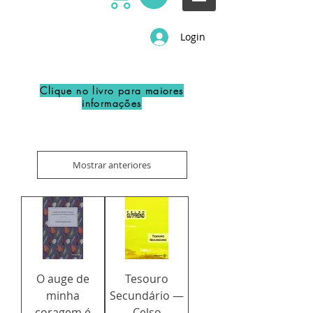
Login
Clique no livro para maiores
informações
Mostrar anteriores
O auge de
Tesouro
minha
Secundário —
coragem é
Celso