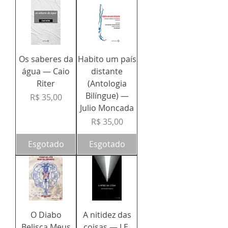
Os saberes da
Habito um país
água — Caio
distante
Riter
(Antologia
Bilíngue) —
Preço
R$ 35,00
Julio Moncada
Preço
R$ 35,00
Esgotado
Esgotado
O Diabo
A nitidez das
Belisca Meus
coisas — J.E.