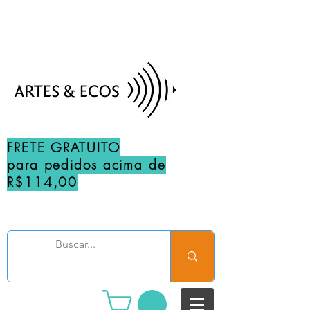
FRETE GRATUITO
para pedidos acima de
R$114,00